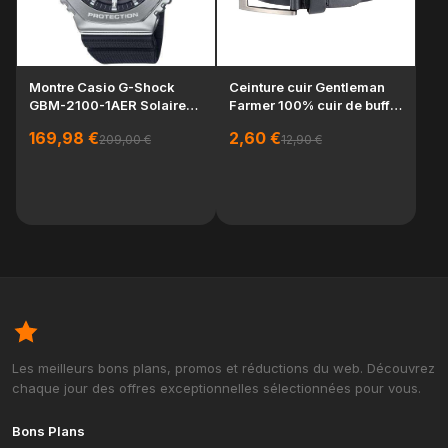
Montre Casio G-Shock
Ceinture cuir Gentleman
GBM-2100-1AER Solaire
Farmer 100% cuir de buffle
Bluetooth Acier I...
homme
169,98 €
2,60 €
209,00 €
12,90 €
Po
K's
Kh
65
Les meilleurs bons plans, promos et réductions du web. Découvrez
chaque jour des offres exceptionnelles sélectionnées pour vous.
Bons Plans