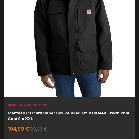
MODE & ACCESSOIRES
Manteau Carhartt Super Dux Relaxed Fit Insulated Traditional
Coat S a XXL
104,99 €
180,26 €