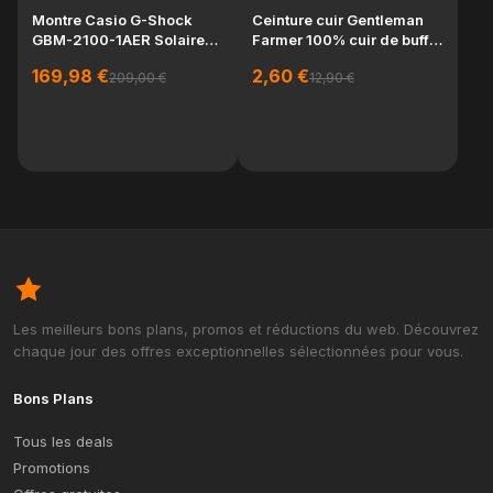
Montre Casio G-Shock
Ceinture cuir Gentleman
GBM-2100-1AER Solaire
Farmer 100% cuir de buffle
Bluetooth Acier I...
homme
169,98 €
2,60 €
209,00 €
12,90 €
Po
K's
Kh
65
Les meilleurs bons plans, promos et réductions du web. Découvrez
chaque jour des offres exceptionnelles sélectionnées pour vous.
Bons Plans
Tous les deals
Promotions