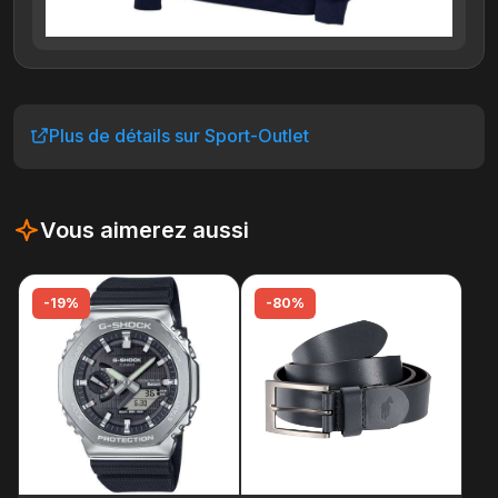
Plus de détails sur Sport-Outlet
Vous aimerez aussi
-19%
-80%
-