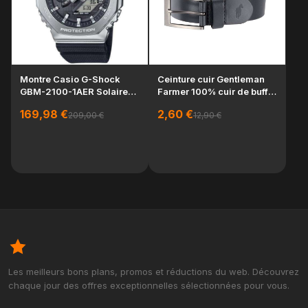
Montre Casio G-Shock
Ceinture cuir Gentleman
GBM-2100-1AER Solaire
Farmer 100% cuir de buffle
Bluetooth Acier I...
homme
169,98 €
2,60 €
209,00 €
12,90 €
Po
K's
Kh
65
Les meilleurs bons plans, promos et réductions du web. Découvrez
chaque jour des offres exceptionnelles sélectionnées pour vous.