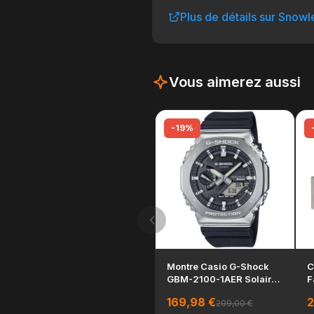
Plus de détails sur Snow
Vous aimerez aussi
-19%
Montre Casio G-Shock
C
GBM-2100-1AER Solaire
F
Bluetooth Acier I...
b
169,98 €
2
209,00 €