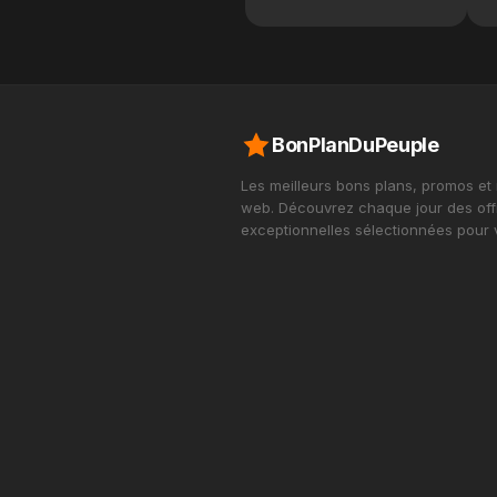
BonPlanDuPeuple
Les meilleurs bons plans, promos et
web. Découvrez chaque jour des off
exceptionnelles sélectionnées pour 