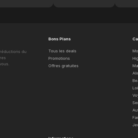
Bons Plans
Ca
Tous les deals
Mo
 réductions du
res
Promotions
Hi
vous.
Offres gratuites
Ma
Al
Be
Lo
Vo
Se
Au
Fa
Je