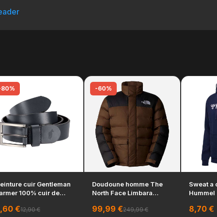
leader
-80%
-60%
einture cuir Gentleman
Doudoune homme The
Sweat a
armer 100% cuir de
North Face Limbara
Hummel 
uffle homme
isolation synthetique ...
homme ble
,60 €
99,99 €
8,70 €
12,90 €
249,99 €