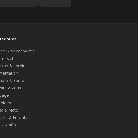
tégories
de & Accessoires
gh-Tech
ison & Jardin
imentation
auté & Santé
isirs & Jeux
yage
rvices
to & Moto
mille & Enfants
ux Vidéo