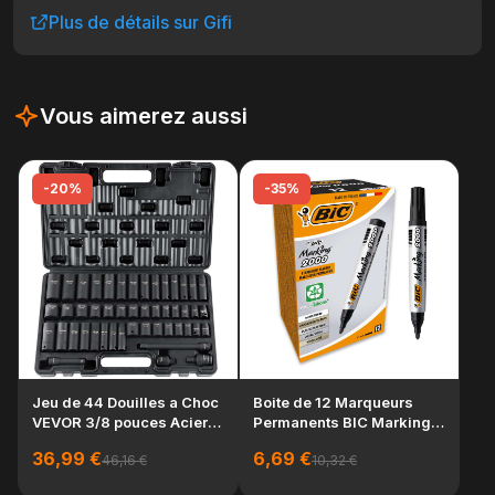
Plus de détails sur Gifi
Vous aimerez aussi
-20%
-35%
-
Lo
Jeu de 44 Douilles a Choc
Boite de 12 Marqueurs
ra
VEVOR 3/8 pouces Acier
Permanents BIC Marking
fra
Allie CR-V ...
2000 ECOlutions...
19
36,99 €
6,69 €
46,16 €
10,32 €