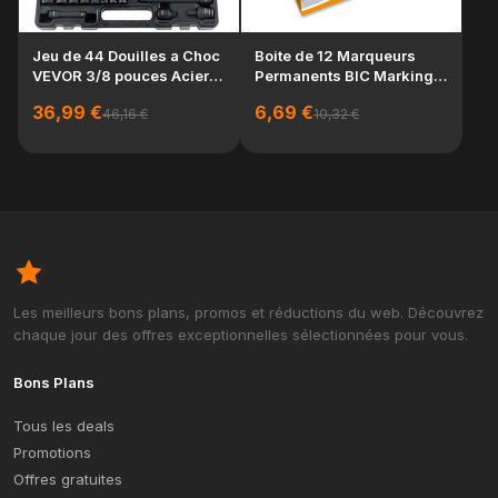
Lo
Jeu de 44 Douilles a Choc
Boite de 12 Marqueurs
ra
VEVOR 3/8 pouces Acier
Permanents BIC Marking
fra
Allie CR-V ...
2000 ECOlutions...
19
36,99 €
6,69 €
46,16 €
10,32 €
Les meilleurs bons plans, promos et réductions du web. Découvrez
chaque jour des offres exceptionnelles sélectionnées pour vous.
Bons Plans
Tous les deals
Promotions
Offres gratuites