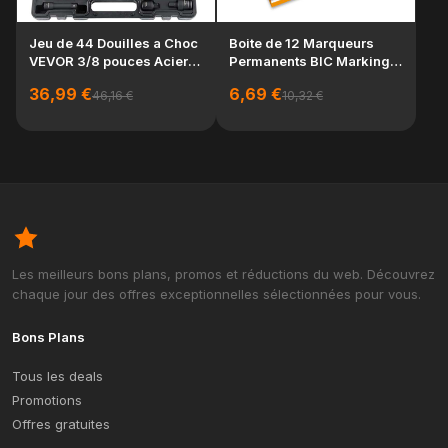
Lo
Jeu de 44 Douilles a Choc
Boite de 12 Marqueurs
ra
VEVOR 3/8 pouces Acier
Permanents BIC Marking
fra
Allie CR-V ...
2000 ECOlutions...
19
36,99 €
6,69 €
46,16 €
10,32 €
Les meilleurs bons plans, promos et réductions du web. Découvrez
chaque jour des offres exceptionnelles sélectionnées pour vous.
Bons Plans
Tous les deals
Promotions
Offres gratuites