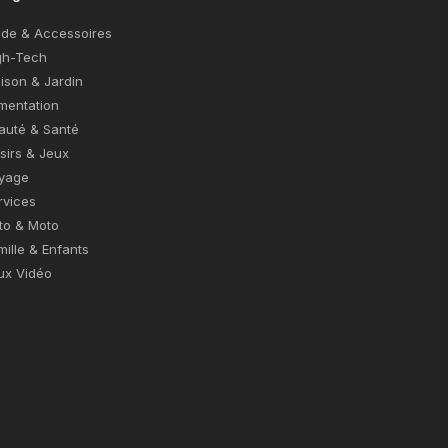
de & Accessoires
gh-Tech
ison & Jardin
imentation
auté & Santé
isirs & Jeux
yage
rvices
to & Moto
mille & Enfants
ux Vidéo