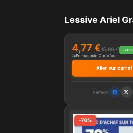
Lessive Ariel G
4,77 €
15,89 €
-70
En magasin Carrefour
Aller sur carref
Partager
-70%