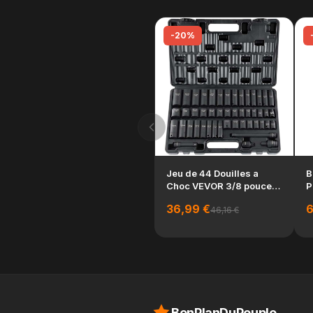
-20%
Jeu de 44 Douilles a
B
Choc VEVOR 3/8 pouces
P
Acier Allie CR-V ...
2
36,99 €
6
46,16 €
BonPlanDuPeuple