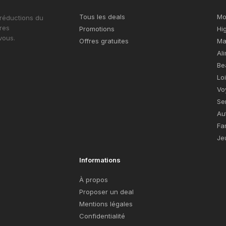
Tous les deals
Mo
 réductions du
res
Promotions
Hi
vous.
Offres gratuites
Ma
Al
Be
Lo
Vo
Se
Au
Fa
Je
Informations
À propos
Proposer un deal
Mentions légales
Confidentialité