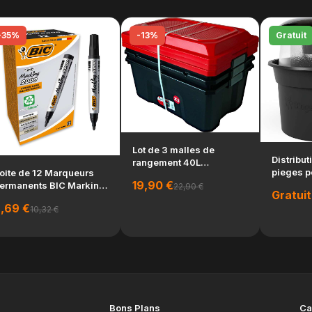
-35%
-13%
Gratuit
Lot de 3 malles de
Distribut
rangement 40L
pieges p
oite de 12 Marqueurs
fabrication francaise
19,90 €
moustiq
ermanents BIC Marking
22,90 €
empil...
Gratuit
BG...
000 ECOlutions...
,69 €
10,32 €
Bons Plans
Ca