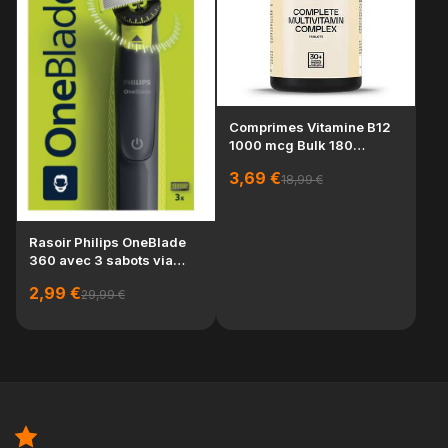
Comprimes Vitamine B12
1000 mcg Bulk 180
Lo
comprimes complemen...
Pet
3,69 €
18,99 €
4x
1,
Rasoir Philips OneBlade
360 avec 3 sabots via
carte fidelite...
2,99 €
29,99 €