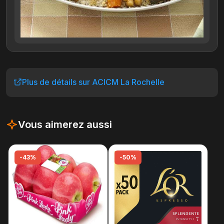
Plus de détails sur ACICM La Rochelle
Vous aimerez aussi
-43%
-50%
-