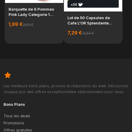
Be
Barquette de 6 Pommes
mo
Pink Lady Categorie 1
500
Lot de 50 Capsules de
Calibre 136-180g
3,
Cafe L'OR Splendente
1,99 €
3,50 €
Intensite 7 Compa...
7,29 €
14,59 €
Les meilleurs bons plans, promos et réductions du web. Découvrez
chaque jour des offres exceptionnelles sélectionnées pour vous.
Bons Plans
Tous les deals
Promotions
Offres gratuites